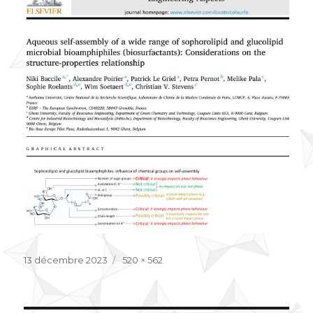
Publié
Taille
13 décembre 2023
520 × 562
le
réelle