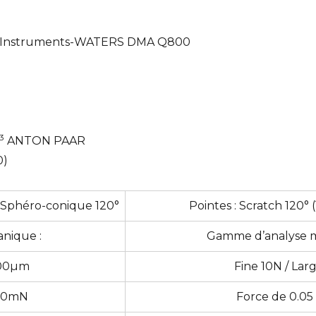
Instruments-WATERS DMA Q800
3
ANTON PAAR
0)
t Sphéro-conique 120°
Pointes : Scratch 120°
nique :
Gamme d’analyse m
200µm
Fine 10N / Lar
500mN
Force de 0.05