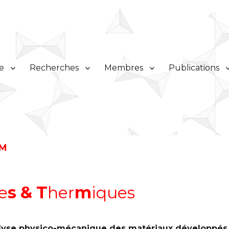
e
Recherches
Membres
Publications
M
e
s
&
T
her
m
iques
lyse physico-mécanique des matériaux développés a