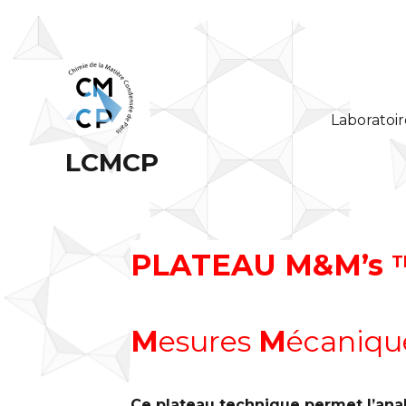
Laboratoir
LCMCP
PLATEAU M&M’s
T
M
esures
M
écaniqu
Ce plateau technique permet l’ana