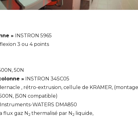
onne »
INSTRON 5965
flexion 3 ou 4 points
 500N, 50N
colonne »
INSTRON 34SC05
Bernacle , rétro-extrusion, cellule de KRAMER, (montage
 500N, (50N compatible)
Instruments-WATERS DMA850
a flux gaz N
thermalisé par N
liquide,
2
2