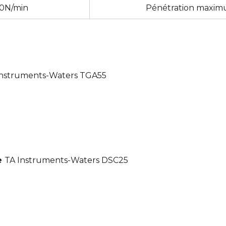
10N/min
Pénétration maxi
nstruments-Waters TGA55
ge
TA Instruments-Waters DSC25