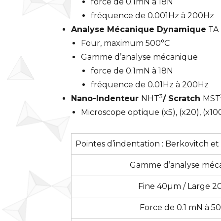
force de 0.1mN à 18N
fréquence de 0.001Hz à 200Hz
Analyse Mécanique Dynamique
TA 
Four, maximum 500°C
Gamme d’analyse mécanique
force de 0.1mN à 18N
fréquence de 0.01Hz à 200Hz
3
Nano-Indenteur
NHT
/ Scratch
MST
Microscope optique (x5), (x20), (x10
Pointes d’indentation : Berkovitch e
Gamme d’analyse méca
Fine 40µm / Large 
Force de 0.1 mN à 