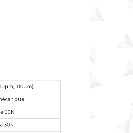
 (10µm, 100µm)
écanique :
ge 30N
 à 30N