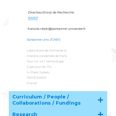
Directeur(trice) de Recherche
NANO
francois.ribot(@)sorbonne-universite.fr
Sorbonne-Univ.
/
CNRS
Laboratoire de chimie de la
matière condensée de Paris
Tour 44-43 / 4ème étage
Case courrier 174
4, Place Jussieu
75005 PARIS
France
Curriculum / People /
Collaborations / Fundings
Research