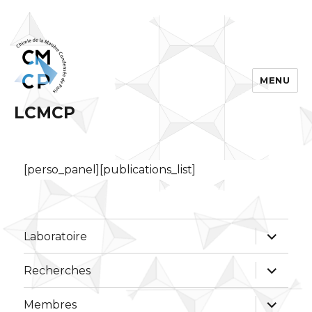
MENU
LCMCP
[perso_panel][publications_list]
ouvrir
Laboratoire
le
sous-
menu
ouvrir
Recherches
le
sous-
menu
ouvrir
Membres
le