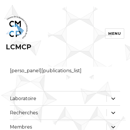
MENU
LCMCP
[perso_panel][publications_list]
ouvrir
Laboratoire
le
sous-
menu
ouvrir
Recherches
le
sous-
menu
ouvrir
Membres
le