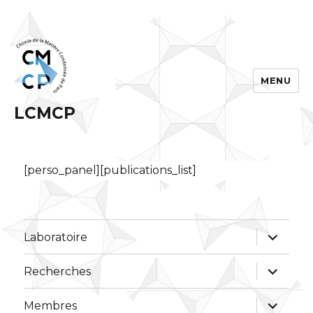
MENU
LCMCP
[perso_panel][publications_list]
ouvrir
Laboratoire
le
sous-
menu
ouvrir
Recherches
le
sous-
menu
ouvrir
Membres
le