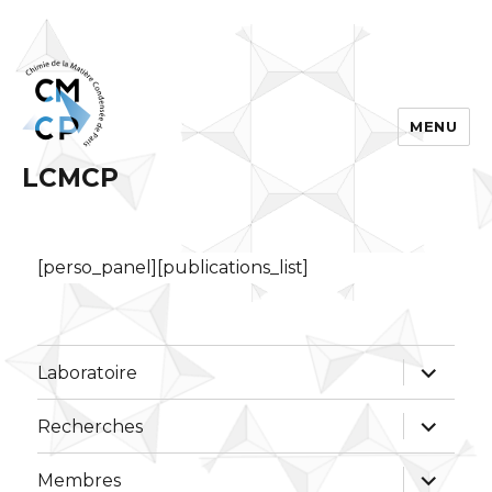
MENU
LCMCP
[perso_panel][publications_list]
ouvrir
Laboratoire
le
sous-
menu
ouvrir
Recherches
le
sous-
menu
ouvrir
Membres
le