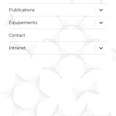
sous-
menu
ouvrir
Publications
le
sous-
menu
ouvrir
Équipements
le
sous-
menu
Contact
ouvrir
Intranet
le
sous-
menu