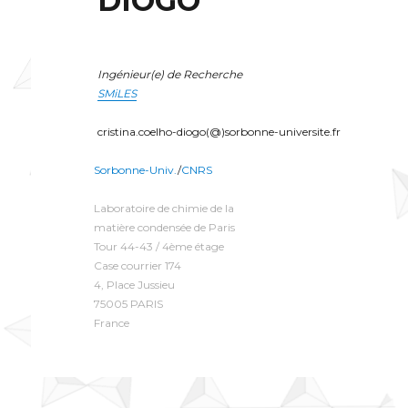
DIOGO
Ingénieur(e) de Recherche
SMiLES
cristina.coelho-diogo(@)sorbonne-universite.fr
Sorbonne-Univ.
/
CNRS
Laboratoire de chimie de la
matière condensée de Paris
Tour 44-43 / 4ème étage
Case courrier 174
4, Place Jussieu
75005 PARIS
France