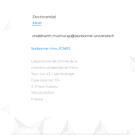
Doctorant(e)
MHP
chiddharth.muthuraj(@)sorbonne-universite.fr
Sorbonne-Univ.
/
CNRS
Laboratoire de chimie de la
matière condensée de Paris
Tour 44-43 / 4ème étage
Case courrier 174
4, Place Jussieu
75005 PARIS
France