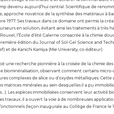
champ devenu aujourd’hui central. Scientifique de renom
e, approche novatrice de la synthèse des matériaux à bas
e 1977. Ses travaux dans ce domaine ont permis la créa
rseurs en solution, évitant ainsi les traitements à très
n Rouxel, l’École d’été Galerne consacrée à la chimie dou
première édition du Journal of Sol-Gel Science and Tec
f) et de Kanichi Kamiya (Mie University, co-éditeur).
é une recherche pionnière à la croisée de la chimie des ma
 biominéralisation, observant comment certains micro-o
ures complexes de silice ou d’oxydes métalliques. Cette 
des matrices minérales au sein desquelles il a pu immobil
ues…). Les espèces immobilisées conservent leur activité 
es travaux, il a ouvert la voie à de nombreuses applicat
fonctionnels (leçon inaugurale au Collège de France le 1