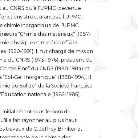
tant au CNRS qu’à l’UPMC (devenue
 fonctions structurantes à l’UPMC :
 de chimie inorganique de l’UPMC
génieurs “Chimie des matériaux” (1987-
mie physique et matériaux” à la
s (1990-1991). Il fut chargé de mission
imie du CNRS (1973-1976), président du
himie Fine” du CNRS (1980-1984) et
Sol-Gel Inorganique” (1988-1994). Il
imie du Solide” de la Société française
l’Éducation nationale (1982-1986).
, initialement sous le nom de
’il a fait rayonner au plus haut
es travaux de C. Jeffrey Brinker et
ernationale de la chimie des