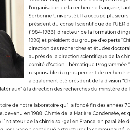
l’organisation de la recherche française, 
Sorbonne Université). Il a occupé plusieurs
président du conseil scientifique de l’UER
(1984-1988), directeur de la formation d’in
1996) et président du groupe d’experts “Chi
direction des recherches et études doctorale
auprès de la direction scientifique de la ch
comité d’Action Thématique Programmée “C
responsable du groupement de recherches “
a également été président de la division “Ch
atériaux” à la direction des recherches du ministère de 
ire de notre laboratoire qu’il a fondé fin des années 70
e, devenu en 1988, Chimie de la Matière Condensée, et qu
initiateur de la chimie sol-gel en France, en parallèle d
cques Livage a contribué à structurer la communauté int