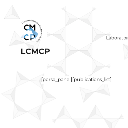
Laboratoi
LCMCP
[perso_panel][publications_list]